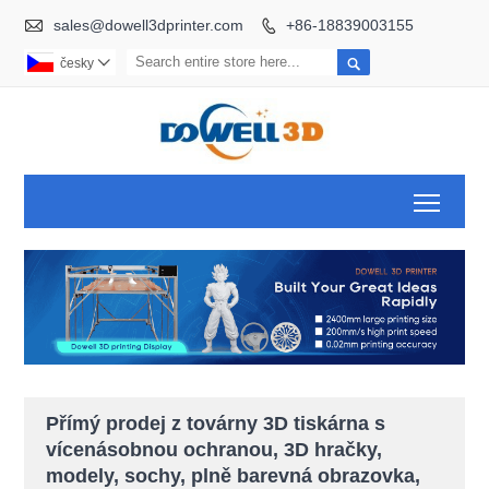

sales@dowell3dprinter.com
+86-18839003155


česky

Toggl
Přímý prodej z továrny 3D tiskárna s
vícenásobnou ochranou, 3D hračky,
modely, sochy, plně barevná obrazovka,