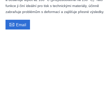
funkce ji činí ideální pro tisk s technickými materiály, účinně
zabraňuje problémům s deformací a zajišťuje přesné výsledky.

Email
Průmyslová velká 3D tiskárna, vysokorychlostní, plně barevná obrazovka,
jednoduché ovládání, vzdělávací velkoobjemový průmyslový model