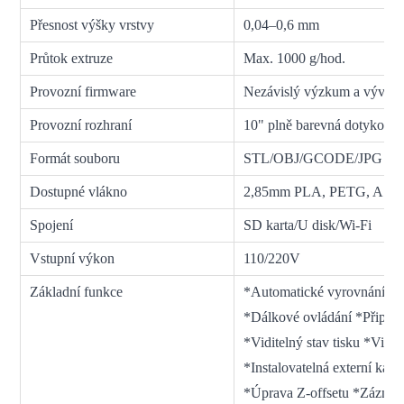
Přesnost výšky vrstvy
0,04–0,6 mm
Průtok extruze
Max. 1000 g/hod.
Provozní firmware
Nezávislý výzkum a vývoj
Provozní rozhraní
10" plně barevná dotyková
Formát souboru
STL/OBJ/GCODE/JPG
Dostupné vlákno
2,85mm PLA, PETG, ASA,
Spojení
SD karta/U disk/Wi-Fi
Vstupní výkon
110/220V
Základní funkce
*Automatické vyrovnání *S
*Dálkové ovládání *Připoje
*Viditelný stav tisku *Vidit
*Instalovatelná externí kam
*Úprava Z-offsetu *Záznam 