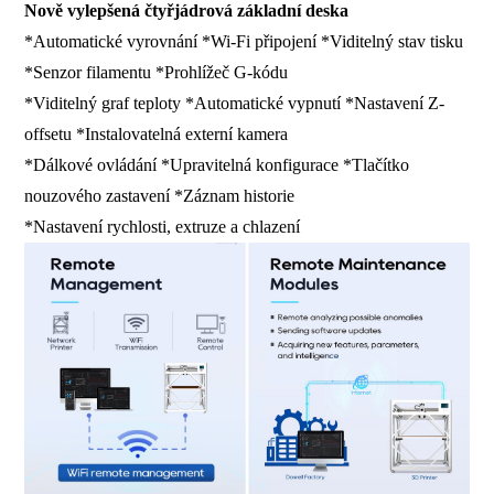
Nově vylepšená čtyřjádrová základní deska
*Automatické vyrovnání *Wi-Fi připojení *Viditelný stav tisku
*Senzor filamentu *Prohlížeč G-kódu
*Viditelný graf teploty *Automatické vypnutí *Nastavení Z-
offsetu *Instalovatelná externí kamera
*Dálkové ovládání *Upravitelná konfigurace *Tlačítko
nouzového zastavení *Záznam historie
*Nastavení rychlosti, extruze a chlazení