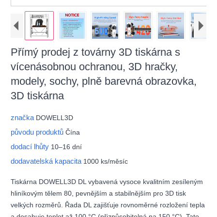
Přímý prodej z továrny 3D tiskárna s
vícenásobnou ochranou, 3D hračky,
modely, sochy, plně barevná obrazovka,
3D tiskárna
značka
DOWELL3D
původu produktů
Čína
dodací lhůty
10–16 dní
dodavatelská kapacita
1000 ks/měsíc
Tiskárna DOWELL3D DL vybavená vysoce kvalitním zesíleným
hliníkovým tělem 80, pevnějším a stabilnějším pro 3D tisk
velkých rozměrů. Řada DL zajišťuje rovnoměrné rozložení tepla
a dosahuje teplot až 100 °C (přizpůsobitelná na 150 °C). Tato