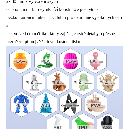
až 80 mm k vytvoření svých
celého rámu. Tato vynikající konstrukce poskytuje
bezkonkurenční tuhost a stabilitu pro extrémně vysoké rychlosti
a
tisk ve velkém měřítku, který zajišťuje ostré detaily a přesné
rozměry i při největších velikostech tisku.