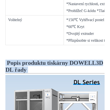
*Nastavení rychlosti, extruz
*Prohlížeč G-kódu *Tlačítk
Volitelný
*150℃ Vyhřívací postel
*60℃ Kryt
*Dvojitý extruder
*Přizpůsobte si velikost tisk
Popis produktu tiskárny DOWELL3D
DL řady