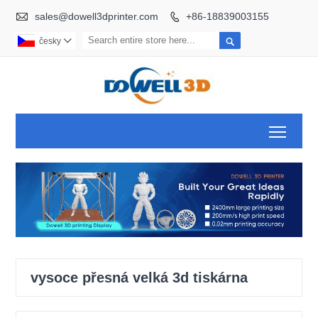

sales@dowell3dprinter.com
+86-18839003155


česky

Toggl
vysoce přesná velká 3d tiskárna