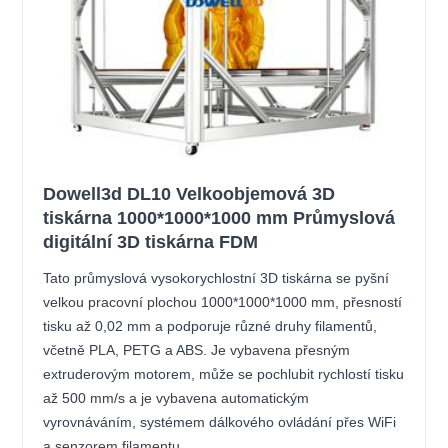
Dowell3d DL10 Velkoobjemová 3D
tiskárna 1000*1000*1000 mm Průmyslová
digitální 3D tiskárna FDM
Tato průmyslová vysokorychlostní 3D tiskárna se pyšní
velkou pracovní plochou 1000*1000*1000 mm, přesností
tisku až 0,02 mm a podporuje různé druhy filamentů,
včetně PLA, PETG a ABS. Je vybavena přesným
extruderovým motorem, může se pochlubit rychlostí tisku
až 500 mm/s a je vybavena automatickým
vyrovnáváním, systémem dálkového ovládání přes WiFi
a senzorem filamentu.