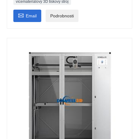
vícemateriálový 3D tiskový stroj

Email
Podrobnosti