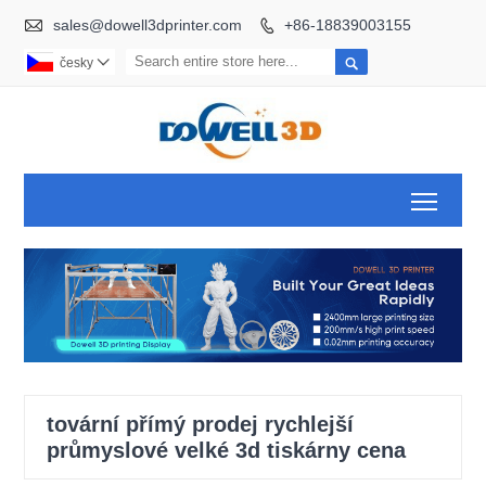

sales@dowell3dprinter.com
+86-18839003155


česky

Toggl
tovární přímý prodej rychlejší
průmyslové velké 3d tiskárny cena