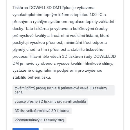
Tiskárna DOWELL3D DM12plus je vybavena
vysokoteplotním topným ložem s teplotou 100 °C a
přesným a rychlým systémem regulace teploty základní
desky. Tato tiskárna je vybavena kuličkovými šrouby
průmyslové kvality a lineárními vodicími lištami, které
poskytují vysokou přesnost, minimální třecí odpor a
plynulý chod, a tím i přesnost a stabilitu tiskového
procesu. Hlavní tělo všech 3D tiskáren řady DOWELL3D
DM je navíc vyrobeno z vysoce kvalitní hliníkové slitiny,
vyztužené diagonálními podpěrami pro zvýšenou
stabilitu během tisku.
tovární přímý prodej rychlejší průmyslové velké 3D tiskárny
cena
vysoce přesné 3D tiskárny pro návrh autodílů
3D tisk velkoformátová 3D tiskárna
vícemateriálový 3D tiskový stroj