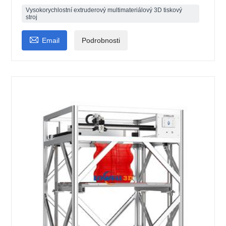
Vysokorychlostní extruderový multimateriálový 3D tiskový
stroj

Email
Podrobnosti