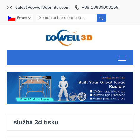

sales@dowell3dprinter.com
+86-18839003155


česky

Toggl
služba 3d tisku