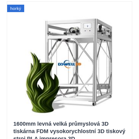
horký
1600mm levná velká průmyslová 3D
tiskárna FDM vysokorychlostní 3D tiskový
stroj PLA impresora 3D