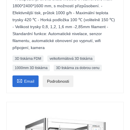
1800*2400*1600 mm, s možností přizpůsobení. -
Efektivnější tisk, průtok 1000 g/h - Maximální teplota
trysky 420 ℃ - Horká podložka 100 ℃ (volitelně 150 ℃)
- Velikost trysky 0,8, 1,2, 1,6 mm -2,85mm filament -
Standardní funkce: Automatické nivelace, senzor
filamentu, automatické obnovení po vypnutí, wifi
připojení, kamera
3D tiskárna FDM
velkoformátová 3D tiskárna
1000mm 3D tiskárna
3D tiskárna za dobrou cenu

Email
Podrobnosti