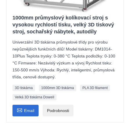
1000mm průmyslový kolíkovací stroj s
vysokou rychlostí tisku, velký 3D tiskový
stroj, sochařský nábytek, autodíly
Univerzální 3D tiskárna průmyslové třídy pro výrobu
nejrůznějších funkčních dílů! Model tiskárny: DM1014-
10Plus Teplota trysky: 0-380 °C Teplota podložky: 0-100
°C Firmware: Nezávislý výzkum a vývoj Rychlost tisku:
150-500 mm/s Výhoda: Rychlý, inteligentní, průmyslová
třída, cenově dostupný.
3D tiskárna
1000mm 3D tiskárna
PLA 3D filament
Velká 3D tiskárna Dowell

Email
Podrobnosti