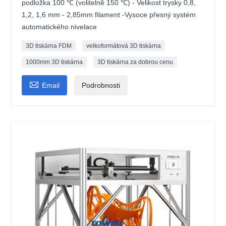
podložka 100 ℃ (volitelně 150 ℃) - Velikost trysky 0,8,
1,2, 1,6 mm - 2,85mm filament -Vysoce přesný systém
automatického nivelace
3D tiskárna FDM
velkoformátová 3D tiskárna
1000mm 3D tiskárna
3D tiskárna za dobrou cenu

Email
Podrobnosti