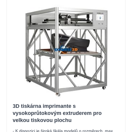
3D tiskárna imprimante s
vysokoprůtokovým extruderem pro
velkou tiskovou plochu
- K dispozici je široká škála modelů o rozměrech, max.