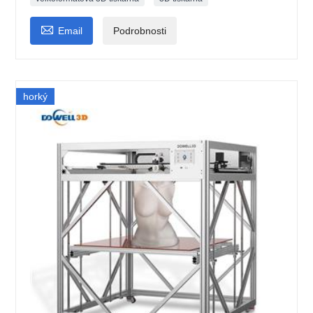

Email
Podrobnosti
horký