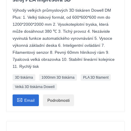
Výhody velkých průmyslových 3D tiskáren Dowell DM
Plus: 1. Velký tiskový formát, od 600*600*600 mm do
1200*2000*2000 mm 2. Vysokoteplotní tryska, která
může dosáhnout 380 ℃ 3. Tichý provoz 4. Nezávisle
vyvinutá funkce automatického vyrovnávání 5. Vysoce
výkonná základní deska 6. Inteligentní ovládání 7.
Filamentový senzor 8. Pevný 60mm hliníkový rám 9.
7palcová velká obrazovka 10. Stabilní lineární kolejnice
11. Rychlý tisk
3D tiskárna
1000mm 3D tiskárna
PLA 3D filament
Velká 3D tiskárna Dowell

Email
Podrobnosti