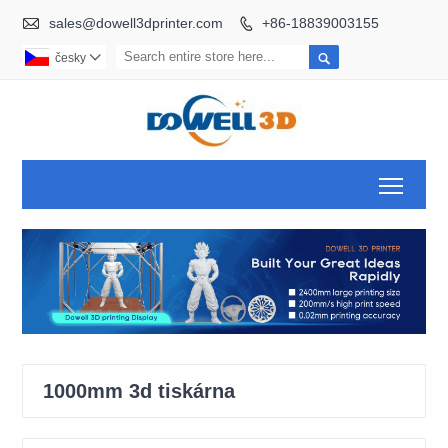

sales@dowell3dprinter.com
+86-18839003155


česky

Toggl
1000mm 3d tiskárna